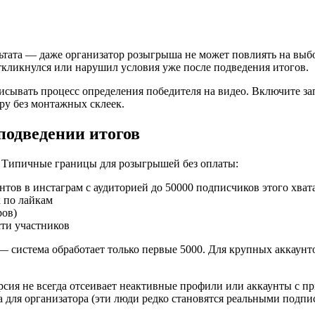
ьтата — даже организатор розыгрыша не может повлиять на выб
кликнулся или нарушил условия уже после подведения итогов.
ывать процесс определения победителя на видео. Включите запи
ру без монтажных склеек.
подведении итогов
 Типичные границы для розыгрышей без оплаты:
тов в инстаграм с аудиторией до 50000 подписчиков этого хвата
 по лайкам
ров)
сти участников
 система обработает только первые 5000. Для крупных аккаунто
ерсия не всегда отсеивает неактивные профили или аккаунты с 
 для организатора (эти люди редко становятся реальными подпи