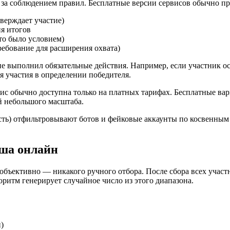
 за соблюдением правил. Бесплатные версии сервисов обычно п
верждает участие)
я итогов
то было условием)
ребование для расширения охвата)
не выполнил обязательные действия. Например, если участник о
я участия в определении победителя.
ис обычно доступна только на платных тарифах. Бесплатные ва
й небольшого масштаба.
ть) отфильтровывают ботов и фейковые аккаунты по косвенным п
ша онлайн
объективно — никакого ручного отбора. После сбора всех участ
ритм генерирует случайное число из этого диапазона.
)