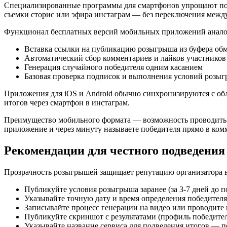
Специализированные программы для смартфонов упрощают под
съемки сторис или эфира инстаграм — без переключения межд
Функционал бесплатных версий мобильных приложений аналог
Вставка ссылки на публикацию розыгрыша из буфера об
Автоматический сбор комментариев и лайков участников
Генерация случайного победителя одним касанием
Базовая проверка подписок и выполнения условий розы
Приложения для iOS и Android обычно синхронизируются с об
итогов через смартфон в инстаграм.
Преимущество мобильного формата — возможность проводить 
приложение и через минуту называете победителя прямо в ко
Рекомендации для честного подведения
Прозрачность розыгрышей защищает репутацию организатора в
Публикуйте условия розыгрыша заранее (за 3-7 дней до
Указывайте точную дату и время определения победител
Записывайте процесс генерации на видео или проводите
Публикуйте скриншот с результатами (профиль победител
Указывайте название сервиса для подведения итогов — 