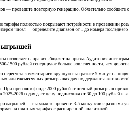
сов — проведите повторную генерацию. Обязательно сообщите об
ные тарифы полностью покрывают потребности в проведении ро
зером чисел — определите диапазон от 1 до номера последнего
озыгрышей
ты позволяет направить бюджет на призы. Аудитория инстаграм
 500-1500 рублей генерируют больше вовлеченности, чем дорог
о пересчета комментариев вручную вы тратите 5 минут на подве
ьных или ежемесячных розыгрышах для поддержания активности)
ы. При призовом фонде 2000 рублей типичный розыгрыш привлек
в 2025-2026 годах дает цену подписчика от 30 до 100 рублей в з
 розыгрышей — вы можете провести 3-5 конкурсов с разными ус
ормат на платных тарифах с расширенной аналитикой.