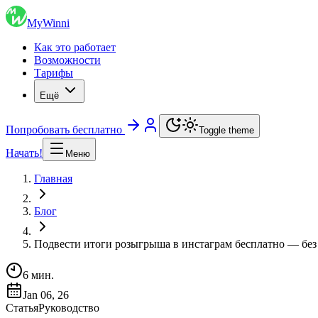
MyWinni
Как это работает
Возможности
Тарифы
Ещё
Попробовать бесплатно
Toggle theme
Начать!
Меню
Главная
Блог
Подвести итоги розыгрыша в инстаграм бесплатно — без
6
мин.
Jan 06, 26
Статья
Руководство