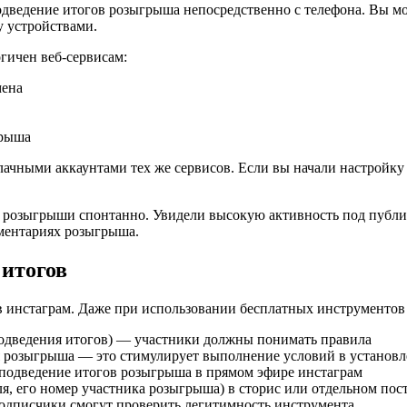
ведение итогов розыгрыша непосредственно с телефона. Вы мо
у устройствами.
ичен веб-сервисам:
мена
грыша
лачными аккаунтами тех же сервисов. Если вы начали настройк
розыгрыши спонтанно. Увидели высокую активность под публик
мментариях розыгрыша.
 итогов
 инстаграм. Даже при использовании бесплатных инструментов
 подведения итогов) — участники должны понимать правила
я розыгрыша — это стимулирует выполнение условий в установ
 подведение итогов розыгрыша в прямом эфире инстаграм
я, его номер участника розыгрыша) в сторис или отдельном пос
подписчики смогут проверить легитимность инструмента